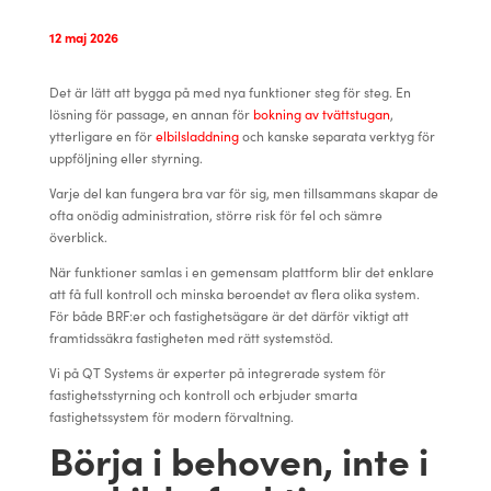
12 maj 2026
Det är lätt att bygga på med nya funktioner steg för steg. En
lösning för passage, en annan för
bokning av tvättstugan
,
ytterligare en för
elbilsladdning
och kanske separata verktyg för
uppföljning eller styrning.
Varje del kan fungera bra var för sig, men tillsammans skapar de
ofta onödig administration, större risk för fel och sämre
överblick.
När funktioner samlas i en gemensam plattform blir det enklare
att få full kontroll och minska beroendet av flera olika system.
För både BRF:er och fastighetsägare är det därför viktigt att
framtidssäkra fastigheten med rätt systemstöd.
Vi på QT Systems är experter på integrerade system för
fastighetsstyrning och kontroll och erbjuder smarta
fastighetssystem för modern förvaltning.
Börja i behoven, inte i