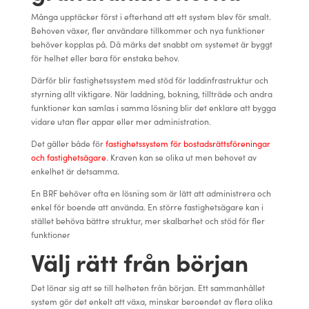
Många upptäcker först i efterhand att ett system blev för smalt.
Behoven växer, fler användare tillkommer och nya funktioner
behöver kopplas på. Då märks det snabbt om systemet är byggt
för helhet eller bara för enstaka behov.
Därför blir fastighetssystem med stöd för laddinfrastruktur och
styrning allt viktigare. När laddning, bokning, tillträde och andra
funktioner kan samlas i samma lösning blir det enklare att bygga
vidare utan fler appar eller mer administration.
Det gäller både för
fastighetssystem för bostadsrättsföreningar
och fastighetsägare
. Kraven kan se olika ut men behovet av
enkelhet är detsamma.
En BRF behöver ofta en lösning som är lätt att administrera och
enkel för boende att använda. En större fastighetsägare kan i
stället behöva bättre struktur, mer skalbarhet och stöd för fler
funktioner
Välj rätt från början
Det lönar sig att se till helheten från början. Ett sammanhållet
system gör det enkelt att växa, minskar beroendet av flera olika