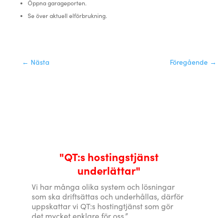
Öppna garageporten.
Se över aktuell elförbrukning.
←
Nästa
Föregående
→
"QT:s hostingstjänst
underlättar"
Vi har många olika system och lösningar
som ska driftsättas och underhållas, därför
uppskattar vi QT:s hostingtjänst som gör
det mycket enklare för oss.”