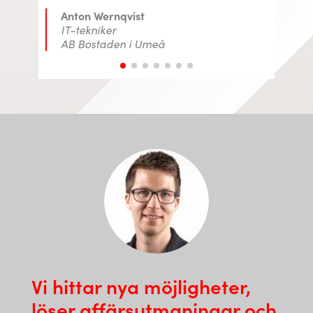
Matilda Hjalmarsson
Administrativt ansvarig
Hjalmarssons Bostäder
Vi hittar nya möjligheter,
löser affärsutmaningar och