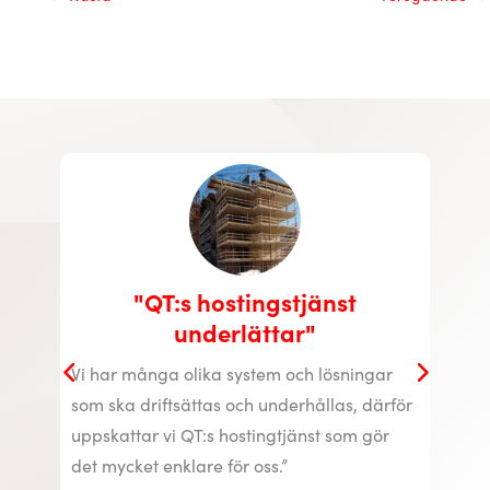
t
"Sänkt elförbrukning"
Vi ville sänka elförbrukningen i våra
ingar
motorvärmaruttag. Detta gjorde vi med
, därför
lyckat resultat genom att installera
m gör
styrsystem för motorvärmare från QT
systems.