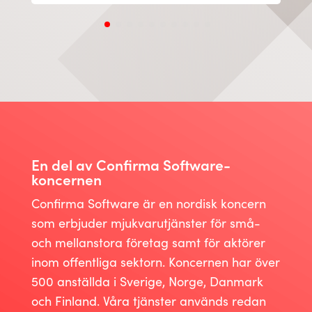
En del av Confirma Software-
koncernen
Confirma Software är en nordisk koncern
som erbjuder mjukvarutjänster för små-
och mellanstora företag samt för aktörer
inom offentliga sektorn. Koncernen har över
500 anställda i Sverige, Norge, Danmark
och Finland. Våra tjänster används redan